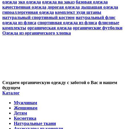
одежда
эко одежда
одежда на заказ
базовая одежда
качественная одежда
дорогая одежда
дышащая одежда
гипоаллергенная одежда
комплект худи штаны
натуральный спортивный костюм
натуральный флис
одежда из флиса
спортивная одежда из флиса
флисовые
комплекты
органическая одежда
органические футболки
Одежда из органического хлопка
Создаем органическую одежду с заботой о Вас и нашем
будущем
Каталог
Мужчинам
Женщинам
Детям
Косметика
Натуральные ткани
Аксессуары из конопли