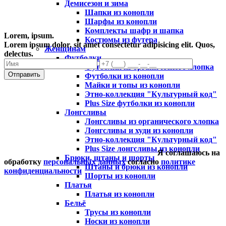
Демисезон и зима
Шапки из конопли
Шарфы из конопли
Комплекты шафр и шапка
Lorem, ipsum.
Костюмы из футера
Lorem ipsum dolor, sit amet consectetur adipisicing elit. Quos,
Женщинам
delectus.
Футболки
Футболки из органического хлопка
Отправить
Футболки из конопли
Майки и топы из конопли
Этно-коллекция "Культурный код"
Plus Size футболки из конопли
Лонгсливы
Лонгсливы из органического хлопка
Лонгсливы и худи из конопли
Этно-коллекция "Культурный код"
Plus Size лонгсливы из конопли
Я соглашаюсь на
Брюки, штаны и шорты
обработку
персональных данных
согласно
политике
Штаны и брюки из конопли
конфиденциальности
Шорты из конопли
Платья
Платья из конопли
Бельё
Трусы из конопли
Носки из конопли