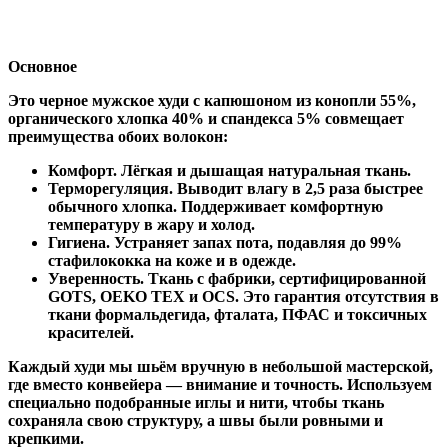
Основное
Это черное мужское худи с капюшоном из конопли 55%,
органического хлопка 40% и спандекса 5% совмещает
преимущества обоих волокон:
Комфорт
. Лёгкая и дышащая натуральная ткань.
Терморегуляция
. Выводит влагу в 2,5 раза быстрее
обычного хлопка. Поддерживает комфортную
температуру в жару и холод.
Гигиена
. Устраняет запах пота, подавляя до 99%
стафилококка на коже и в одежде.
Уверенность
. Ткань с фабрики, сертифицированной
GOTS, OEKO TEX и OCS. Это гарантия отсутствия в
ткани формальдегида, фталата, ПФАС и токсичных
красителей.
Каждый худи мы шьём вручную в небольшой мастерской,
где вместо конвейера — внимание и точность. Используем
специально подобранные иглы и нити, чтобы ткань
сохраняла свою структуру, а швы были ровными и
крепкими.