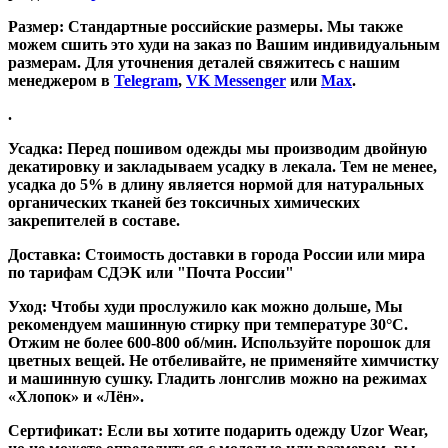
Размер:
Стандартные российские размеры. Мы также
можем сшить это худи на заказ по Вашим индивидуальным
размерам. Для уточнения деталей свяжитесь с нашим
менеджером в
Telegram
,
VK Messenger
или
Max
.
.
Усадка
: Перед пошивом одежды мы производим двойную
декатировку и закладываем усадку в лекала. Тем не менее,
усадка до 5% в длину является нормой для натуральных
органических тканей без токсичных химических
закрепителей в составе.
Доставка
: Стоимость доставки в города России или мира
по тарифам СДЭК или "Почта России"
Уход
: Чтобы худи прослужило как можно дольше, Мы
рекомендуем машинную стирку при температуре 30°C.
Отжим не более 600-800 об/мин. Используйте порошок для
цветных вещей. Не отбеливайте, не применяйте химчистку
и машинную сушку. Гладить лонгслив можно на режимах
«Хлопок» и «Лён».
Сертификат
: Если вы хотите подарить одежду Uzor Wear,