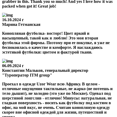
grabber in this. Thank you so much! And yes I love how it was
packed when got it! Great job!
16.10.2024 г
Марина Гетманская
Конопляная футболка- восторг! Цвет яркий и
насыщенный, такой как я люблю! Это моя вторая
футболка этой фирмы. Поэтому при ее покупке, я уже не
беспокоилась о качестве и комфорте. Я наслаждаюсь
эстетикой футболки: цветом и фактурой ткани.
06.09.2024 г
Константин Мальков, генеральный директор
"Туроператор ITM group"
Проехал в одежде Uzor Wear всю Африку. В целом -
отличные ощущения тактильные, не жарко (не потеешь и
тело дышит), не холодно (это уже по Москве). Одевал под
шерстяной лонгслив - отлично! Минусы: натуральная, не
гладкая поверхность - носить как футболку под костюм в
офис, на мой вкус, не очень. Считаю конопляную одежду
скорее вне офисной одеждой для жизни, путешествий и
спорта.