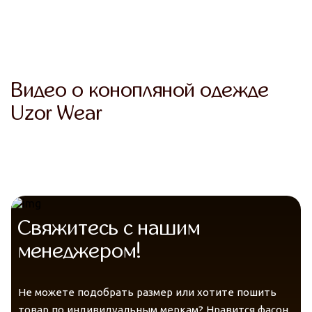
Комфорт
Терморегуляция
Гигиена
Telegram
VK
Видео о конопляной одежде
Messenger
Max
Uzor Wear
Уверенность
Свяжитесь с нашим
менеджером!
Не можете подобрать размер или хотите пошить
товар по индивидуальным меркам? Нравится фасон,