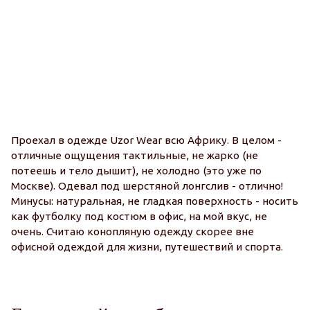
I 
I’
Проехал в одежде Uzor Wear всю Африку. В целом -
ev
отличные ощущения тактильные, не жарко (не
an
потеешь и тело дышит), не холодно (это уже по
ha
Москве). Одевал под шерстяной лонгслив - отлично!
de
Минусы: натуральная, не гладкая поверхность - носить
An
как футболку под костюм в офис, на мой вкус, не
очень. Считаю конопляную одежду скорее вне
офисной одеждой для жизни, путешествий и спорта.