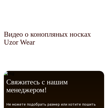
Telegram
VK
Messenger
Max
Сухость.
Терморегуляция.
Видео о конопляных носках
Uzor Wear
Гипоаллергенный материал.
Компрессионная резинка
Свяжитесь с нашим
менеджером!
Гарантия качества.
Не можете подобрать размер или хотите пошить