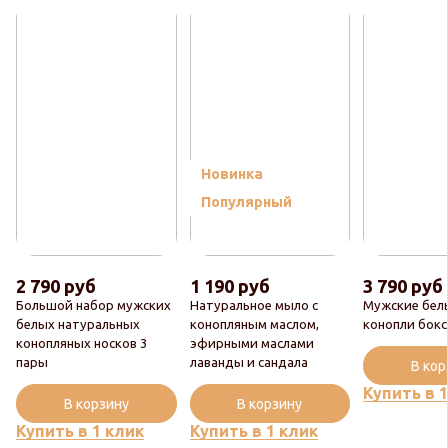
Новинка
Популярный
2 790 руб
1 190 руб
3 790 руб
Большой набор мужских
Натуральное мыло с
Мужские бел
белых натуральных
конопляным маслом,
конопли бок
конопляных носков 3
эфирными маслами
пары
лаванды и сандала
В ко
Купить в 
В корзину
В корзину
Купить в 1 клик
Купить в 1 клик