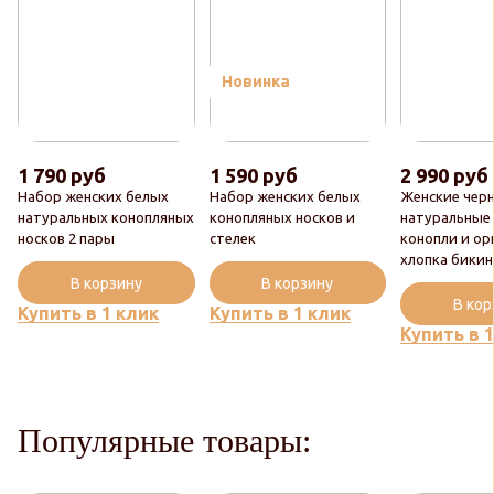
Новинка
1 790 руб
1 590 руб
2 990 руб
Набор женских белых
Набор женских белых
Женские чер
натуральных конопляных
конопляных носков и
натуральные
носков 2 пары
стелек
конопли и ор
хлопка бики
В корзину
В корзину
В ко
Купить в 1 клик
Купить в 1 клик
Купить в 
Популярные товары: