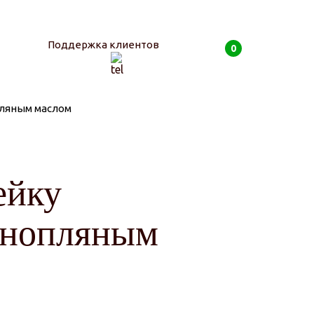
Поддержка клиентов
0
пляным маслом
0
руб
ейку
конопляным