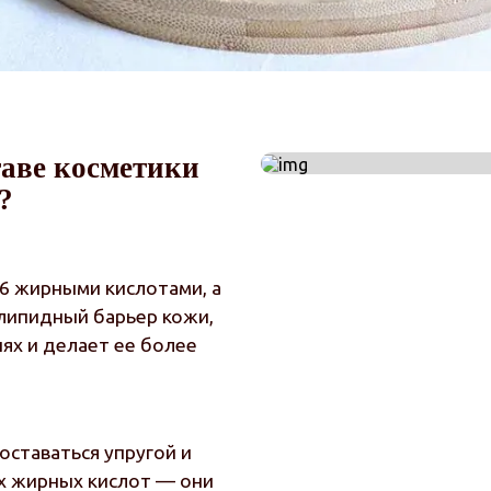
таве косметики
?
-6 жирными кислотами, а
 липидный барьер кожи,
ях и делает ее более
ставаться упругой и
ых жирных кислот — они