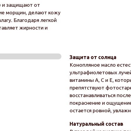
е и защищают от
ние морщин, делают кожу
лагу. Благодаря легкой
тавляет жирности и
Защита от солнца
Конопляное масло есте
ультрафиолетовых лучей.
витамины A, C и E, кото
препятствуют фотостар
восстанавливаться после
покраснение и ощущение
остается ровной, увлаж
Натуральный состав