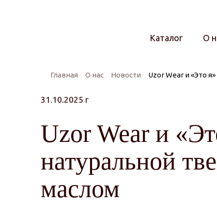
Каталог
О н
Главная
О нас
Новости
Uzor Wear и «Это 
31.10.2025 г
Uzor Wear и «Э
натуральной тв
маслом