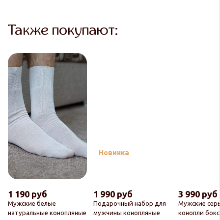
Также покупают:
Новинка
1 190 руб
1 990 руб
3 990 руб
Мужские белые
Подарочный набор для
Мужские сер
натуральные конопляные
мужчины конопляные
конопли бок