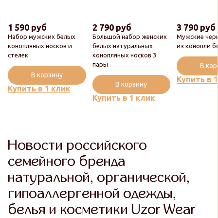
1 590 руб
2 790 руб
3 790 руб
Набор мужских белых
Большой набор женских
Мужские чер
конопляных носков и
белых натуральных
из конопли б
стелек
конопляных носков 3
пары
В ко
В корзину
Купить в 
В корзину
Купить в 1 клик
Купить в 1 клик
Новости российского
семейного бренда
натуральной, органической,
гипоаллергенной одежды,
белья и косметики Uzor Wear