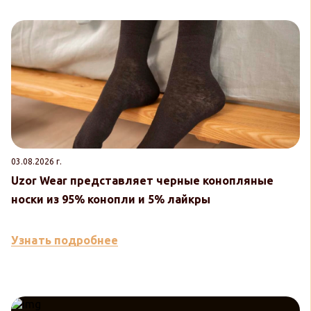
03.08.2026 г.
30
Uzor Wear представляет черные конопляные
U
носки из 95% конопли и 5% лайкры
к
Узнать подробнее
У