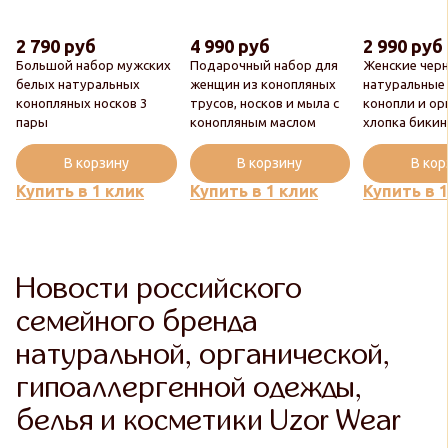
2 790 руб
4 990 руб
2 990 руб
Большой набор мужских
Подарочный набор для
Женские чер
белых натуральных
женщин из конопляных
натуральные
конопляных носков 3
трусов, носков и мыла с
конопли и ор
пары
конопляным маслом
хлопка бики
В корзину
В корзину
В ко
Купить в 1 клик
Купить в 1 клик
Купить в 
Новости российского
семейного бренда
натуральной, органической,
гипоаллергенной одежды,
белья и косметики Uzor Wear