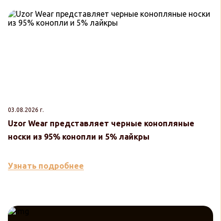
03.08.2026 г.
30
Uzor Wear представляет черные конопляные
U
носки из 95% конопли и 5% лайкры
к
Узнать подробнее
У