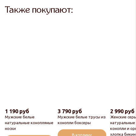
Также покупают:
1 190 руб
3 790 руб
2 990 руб
Мужские белые
Мужские белые трусы из
Женские сер
натуральные конопляные
конопли боксеры
натуральные
носки
конопли и ор
хлопка бики
В корзину