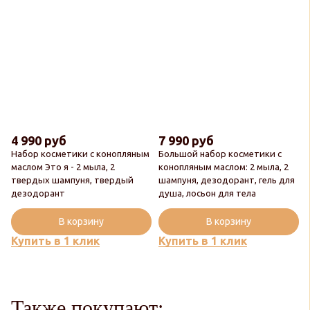
4 990 руб
7 990 руб
Набор косметики с конопляным
Большой набор косметики с
маслом Это я - 2 мыла, 2
конопляным маслом: 2 мыла, 2
твердых шампуня, твердый
шампуня, дезодорант, гель для
Новинка
Новинка
дезодорант
душа, лосьон для тела
Популярный
Популярный
В корзину
В корзину
Купить в 1 клик
Купить в 1 клик
Также покупают: