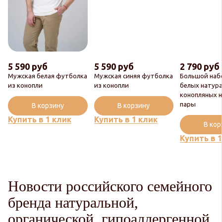
5 590 руб
5 590 руб
2 790 руб
Мужская белая футболка
Мужская синяя футболка
Большой наб
из конопли
из конопли
белых натур
конопляных н
пары
В корзину
В корзину
Купить в 1 клик
Купить в 1 клик
В ко
Купить в 
Новости российского семейного
бренда натуральной,
органической, гипоаллергенной