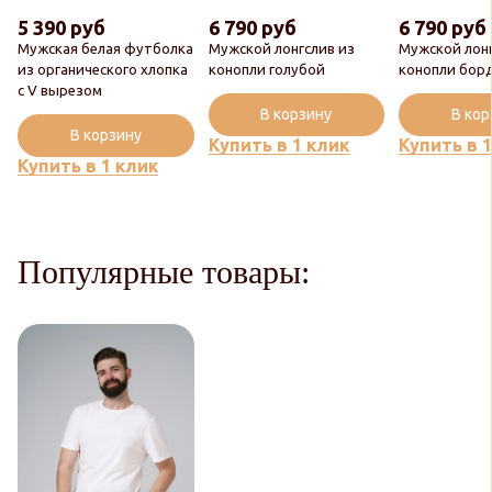
5 390 руб
6 790 руб
6 790 руб
Мужская белая футболка
Мужской лонгслив из
Мужской лонг
из органического хлопка
конопли голубой
конопли бор
с V вырезом
В корзину
В ко
В корзину
Купить в 1 клик
Купить в 
Купить в 1 клик
Популярные товары: