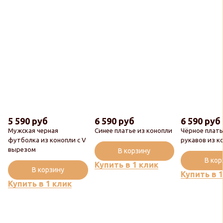
5 590 руб
6 590 руб
6 590 руб
Мужская черная
Синее платье из конопли
Чёрное плать
футболка из конопли с V
рукавов из к
вырезом
В корзину
В ко
Купить в 1 клик
В корзину
Купить в 
Купить в 1 клик