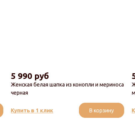
5 990 руб
Женская белая шапка из конопли и мериноса
Ж
черная
м
В корзину
Купить в 1 клик
К