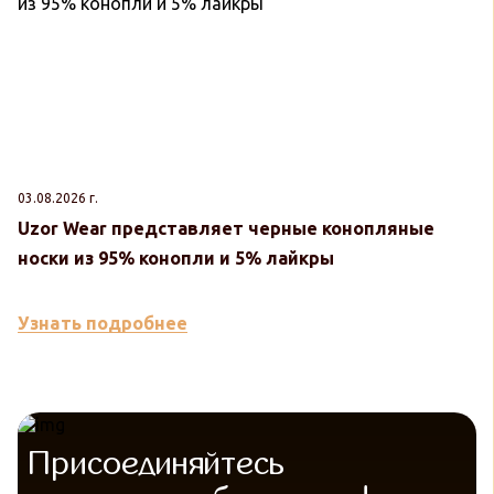
03.08.2026 г.
30
Uzor Wear представляет черные конопляные
U
носки из 95% конопли и 5% лайкры
к
Узнать подробнее
У
Присоединяйтесь