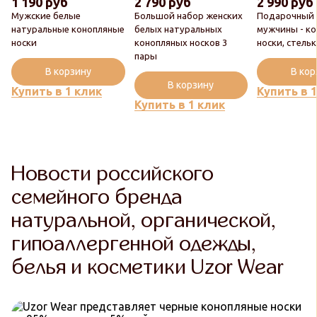
1 190 руб
2 790 руб
2 990 руб
Мужские белые
Большой набор женских
Подарочный 
натуральные конопляные
белых натуральных
мужчины - к
носки
конопляных носков 3
носки, стель
пары
В корзину
В ко
В корзину
Купить в 1 клик
Купить в 
Купить в 1 клик
Новости российского
семейного бренда
натуральной, органической,
гипоаллергенной одежды,
белья и косметики Uzor Wear