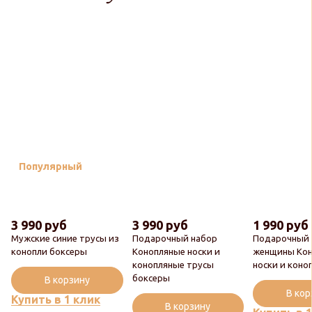
Популярный
3 990 руб
3 990 руб
1 990 руб
Мужские синие трусы из
Подарочный набор
Подарочный 
конопли боксеры
Конопляные носки и
женщины Ко
конопляные трусы
носки и коно
боксеры
В корзину
В ко
Купить в 1 клик
В корзину