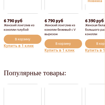
Новинка
6 790 руб
6 790 руб
6 390 руб
Женский лонгслив из
Женский лонгслив из
Женская бел
конопли голубой
конопли бежевый с V
большого ра
вырезом
конопли
В корзину
В корзину
В ко
Купить в 1 клик
Купить в 1 клик
Купить в 
Популярные товары: