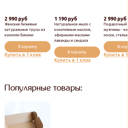
2 990 руб
1 190 руб
2 990 руб
Женские бежевые
Натуральное мыло с
Подарочный 
натуральные трусы из
конопляным маслом,
мужчины - к
конопли бикини
эфирными маслами
носки, стель
лаванды и сандала
В корзину
В ко
В корзину
Купить в 1 клик
Купить в 
Купить в 1 клик
Популярные товары: