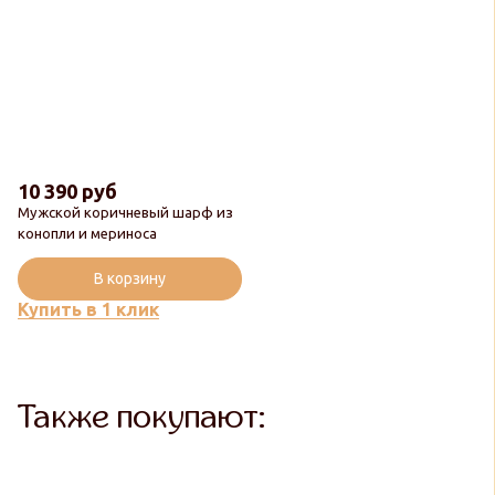
10 390 руб
Мужской коричневый шарф из
Новинка
конопли и мериноса
Популярный
В корзину
Купить в 1 клик
Также покупают: