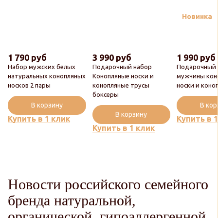
Новинка
1 790 руб
3 990 руб
1 990 руб
Набор мужских белых
Подарочный набор
Подарочный 
натуральных конопляных
Конопляные носки и
мужчины кон
носков 2 пары
конопляные трусы
носки и коно
боксеры
В корзину
В ко
В корзину
Купить в 1 клик
Купить в 
Купить в 1 клик
Новости российского семейного
бренда натуральной,
органической, гипоаллергенной