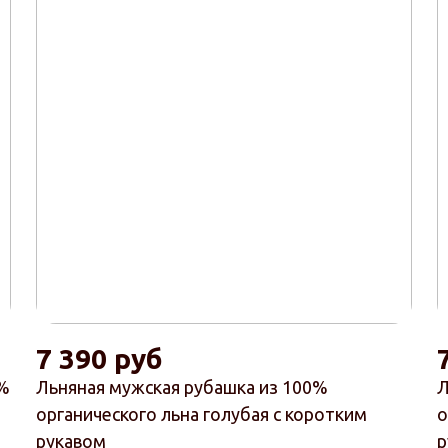
7 390 руб
0%
Льняная мужская рубашка из 100%
Л
органического льна голубая с коротким
о
рукавом
р