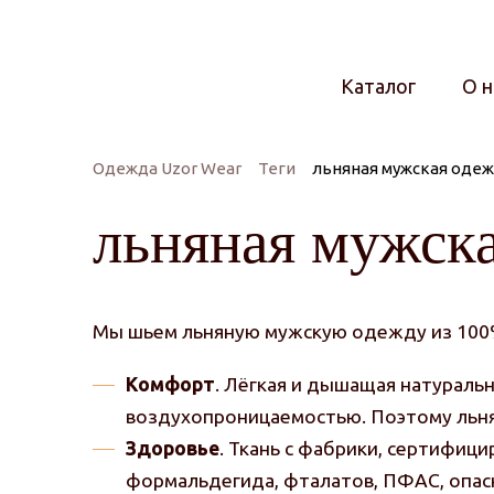
Каталог
О н
Одежда Uzor Wear
Теги
льняная мужская оде
льняная мужск
Мы шьем льняную мужскую одежду из 100%
Комфорт
. Лёгкая и дышащая натуральн
воздухопроницаемостью. Поэтому льня
Здоровье
. Ткань с фабрики, сертифиц
формальдегида, фталатов, ПФАС, опасн