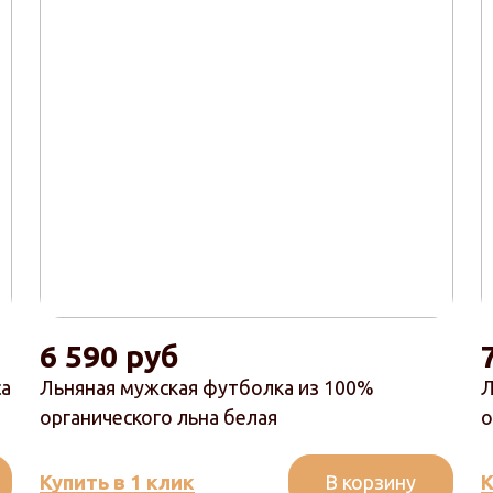
6 590 руб
са
Льняная мужская футболка из 100%
Л
органического льна белая
о
В корзину
Купить в 1 клик
К