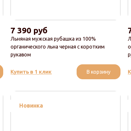
7 390 руб
Льняная мужская рубашка из 100%
Л
органического льна черная с коротким
о
рукавом
р
В корзину
Купить в 1 клик
К
Новинка