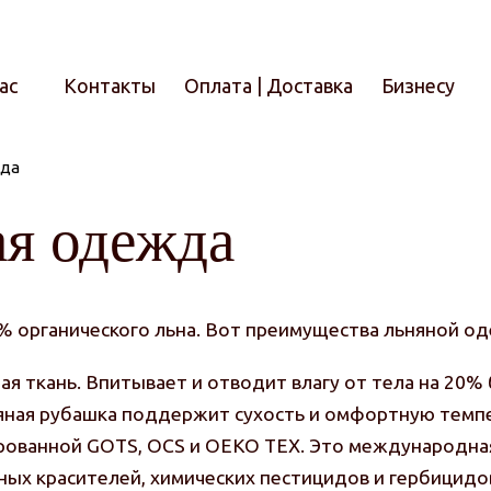
ас
Контакты
Оплата | Доставка
Бизнесу
жда
Итого
ая одежда
 органического льна. Вот преимущества льняной о
ая ткань. Впитывает и отводит влагу от тела на 20%
ная рубашка поддержит сухость и омфортную темпе
ированной GOTS, OCS и OEKO TEX. Это международная
ых красителей, химических пестицидов и гербицидов