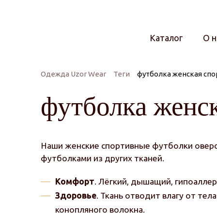
Каталог
О н
Одежда Uzor Wear
Теги
футболка женская спо
футболка женск
Наши женские спортивные футболки оверс
футболками из других тканей.
Комфорт
. Лёгкий, дышащий, гипоалле
Здоровье
. Ткань отводит влагу от те
конопляного волокна.