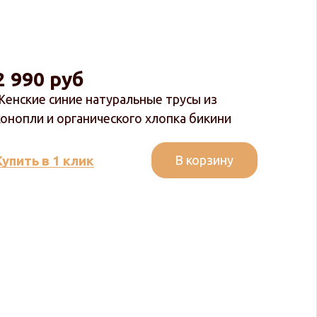
2 990 руб
2 9
Женские синие натуральные трусы из
Женск
конопли и органического хлопка бикини
коноп
В корзину
Купить в 1 клик
Купит