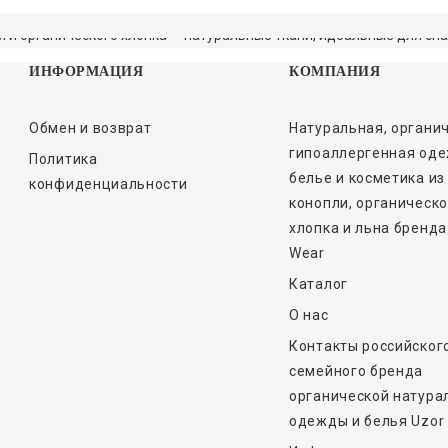
19.03.2025
 и органического хлопка — натуральные ткани, идеальные для сна
ЧИТАТЬ ДАЛЬШЕ
ИНФОРМАЦИЯ
КОМПАНИЯ
16.12.2024
ЧИТАТЬ ДАЛЬШЕ
Обмен и возврат
Натуральная, органич
ЧИТАТЬ ДАЛЬШЕ
гипоаллергенная оде
Политика
белье и косметика из
конфиденциальности
конопли, органическо
хлопка и льна бренда
Wear
Каталог
О нас
Контакты российског
семейного бренда
органической натура
одежды и белья Uzor