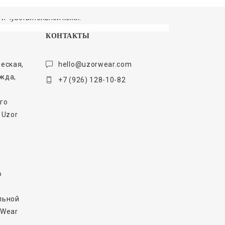
 и чувствительной кожи.
КОНТАКТЫ
еская,
hello@uzorwear.com
жда,
+7 (926) 128-10-82
го
 Uzor
о
льной
 Wear