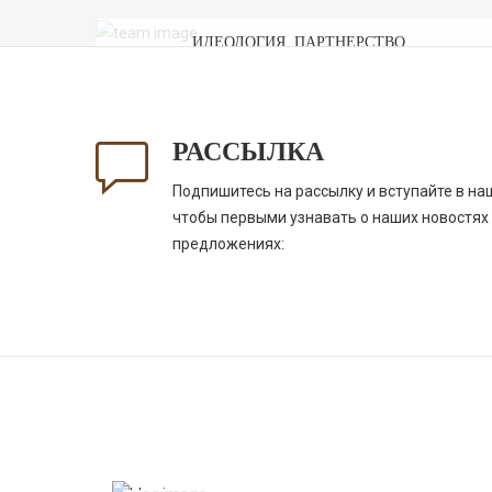
ГРИГОРИЙ ЛУГОВОЙ
ИДЕОЛОГИЯ, ПАРТНЕРСТВО
РАССЫЛКА
Подпишитесь на рассылку и вступайте в на
чтобы первыми узнавать о наших новостях
предложениях:
Uzor 
Черные конопляные носки Uzor Wear из 95% ко
Uzor