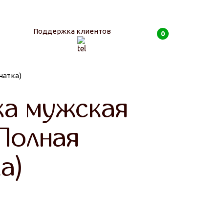
Поддержка клиентов
0
чатка)
0
руб
а мужская
(Полная
а)