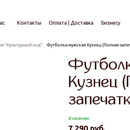
ас
Контакты
Оплата | Доставка
Бизнесу
я "Культурный код"
Футболка мужская Кузнец (Полная запе
Итого
Футболк
Кузнец 
запечатк
В наличии
7 290
руб.