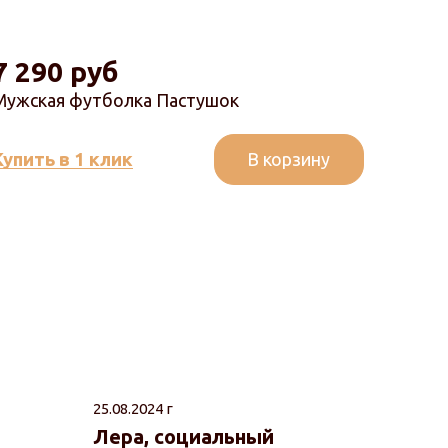
7 290 руб
7 2
Мужская футболка Пастушок
Мужск
В корзину
Купить в 1 клик
Купит
25.08.2024 г
Лера, социальный