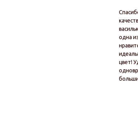
Спасиб
качест
василь
одна и
нравитс
идеальн
цвет! 
одновр
больши