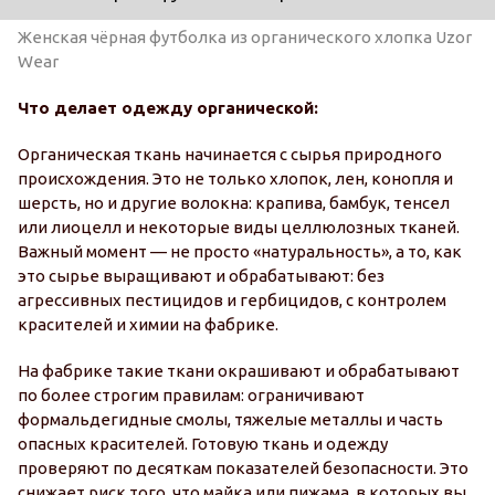
Женская чёрная футболка из органического хлопка Uzor
Wear
Что делает одежду органической:
Органическая ткань начинается с сырья природного
происхождения. Это не только хлопок, лен, конопля и
шерсть, но и другие волокна: крапива, бамбук, тенсел
или лиоцелл и некоторые виды целлюлозных тканей.
Важный момент — не просто «натуральность», а то, как
это сырье выращивают и обрабатывают: без
агрессивных пестицидов и гербицидов, с контролем
красителей и химии на фабрике.
На фабрике такие ткани окрашивают и обрабатывают
по более строгим правилам: ограничивают
формальдегидные смолы, тяжелые металлы и часть
опасных красителей. Готовую ткань и одежду
проверяют по десяткам показателей безопасности. Это
снижает риск того, что майка или пижама, в которых вы