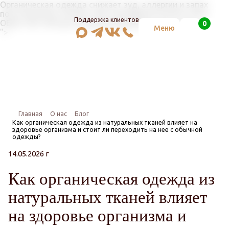
Органическая одежда снижает зуд, аллергии и запах
пота. Конопля, хлопок, лен: сертификаты GOTS, OCS,
Поддержка клиентов
OEKO-TEX 100 против формальдегида и фталатов.
0
Поиск
Меню
">
Главная
О нас
Блог
Как органическая одежда из натуральных тканей влияет на
здоровье организма и стоит ли переходить на нее с обычной
одежды?
14.05.2026 г
Как органическая одежда из
натуральных тканей влияет
на здоровье организма и